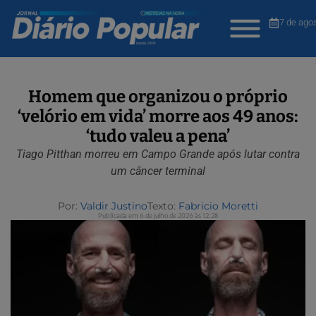
7 de ago
Homem que organizou o próprio
‘velório em vida’ morre aos 49 anos:
‘tudo valeu a pena’
Tiago Pitthan morreu em Campo Grande após lutar contra
um câncer terminal
Por:
Valdir Justino
Texto:
Fabricio Moretti
Publicada em 6 de julho de 2026 às 12:28