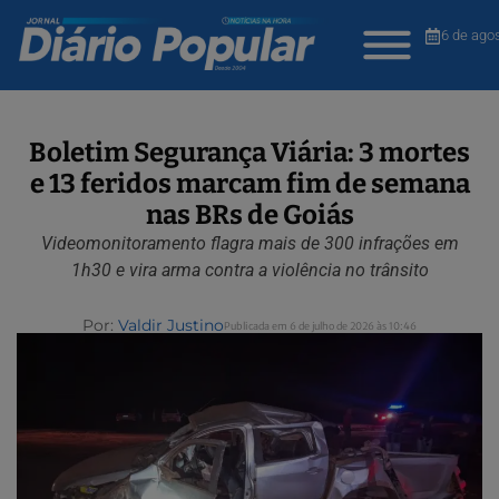
6 de ago
Boletim Segurança Viária: 3 mortes
e 13 feridos marcam fim de semana
nas BRs de Goiás
Videomonitoramento flagra mais de 300 infrações em
1h30 e vira arma contra a violência no trânsito
Por:
Valdir Justino
Publicada em 6 de julho de 2026 às 10:46