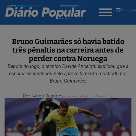
6 de ago
Bruno Guimarães só havia batido
três pênaltis na carreira antes de
perder contra Noruega
Depois do jogo, o técnico Davide Ancelotti explicou que a
escolha se justificou pelo aproveitamento mostrado por
Bruno Guimarães
Por:
Valdir Justino
Publicada em 5 de julho de 2026 às 20:50