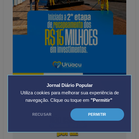
Jornal Diário Popular
Utiliza cookies para melhorar sua experiência de
navegação. Clique ou toque em
"Permitir"
RECUSAR
PERMITIR