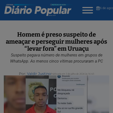
6 de ago
Homem é preso suspeito de
ameaçar e perseguir mulheres após
“levar fora” em Uruaçu
Suspeito pegava número de mulheres em grupos de
WhatsApp. Ao menos cinco vítimas procuraram a PC
Por:
Valdir Justino
Publicada em 3 de julho de 2026 às 16:45