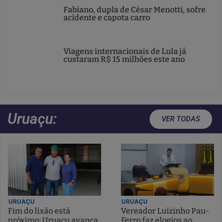
Fabiano, dupla de César Menotti, sofre
acidente e capota carro
Viagens internacionais de Lula já
custaram R$ 15 milhões este ano
Uruaçu:
VER TODAS
URUAÇU
URUAÇU
Fim do lixão está
Vereador Luizinho Pau-
próximo: Uruaçu avança
Ferro faz elogios ao