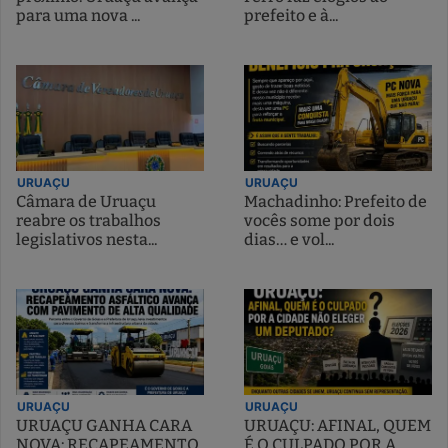
para uma nova ...
prefeito e à...
URUAÇU
URUAÇU
Câmara de Uruaçu
Machadinho: Prefeito de
reabre os trabalhos
vocês some por dois
legislativos nesta...
dias… e vol...
URUAÇU
URUAÇU
URUAÇU GANHA CARA
URUAÇU: AFINAL, QUEM
NOVA: RECAPEAMENTO
É O CULPADO POR A