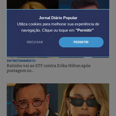
Jornal Diário Popular
Utiliza cookies para melhorar sua experiência de
navegação. Clique ou toque em
"Permitir"
RECUSAR
PERMITIR
ENTRETENIMENTO
Ratinho vai ao STF contra Erika Hilton após
postagem so...