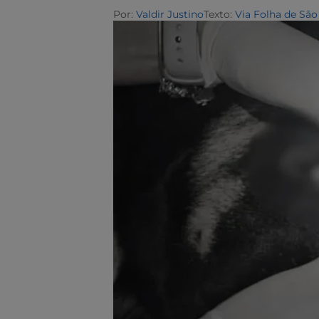
Por:
Valdir Justino
Texto:
Via Folha de São