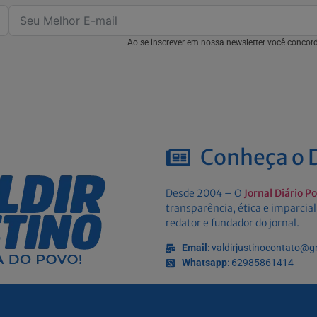
Ao se inscrever em nossa newsletter você conco
Conheça o D
Desde 2004 – O
Jornal Diário P
transparência, ética e imparcial
redator e fundador do jornal.
Email
: valdirjustinocontato@
Whatsapp
: 62985861414