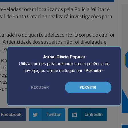
reveladas foram localizados pela Polícia Militar e
ivil de Santa Catarina realizará investigações para
aradeiro do quarto adolescente. O corpo do cão foi
. A identidade dos suspeitos não foi divulgada e,
 localizar as respectivas defesas.
Jornal Diário Popular
usada pela morte do cão comunitário Orelha, em
Utiliza cookies para melhorar sua experiência de
diciado pela polícia sob suspeita da agressão que
navegação. Clique ou toque em
"Permitir"
 negado pela defesa. O ataque ao animal mobilizou
nvestigação do caso e a responsabilização dos
RECUSAR
PERMITIR
exumado para elaboração de nova perícia.
Facebook
Twitter
LinkedIn