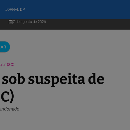
JORNAL DP
7 de agosto de 2026
CAR
jaí (SC)
 sob suspeita de
SC)
abandonado