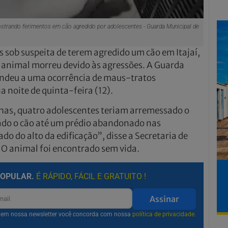
strando ferimentos em cão agredido por adolescentes - Guarda Municipal de
 sob suspeita de terem agredido um cão em Itajaí,
O animal morreu devido às agressões. A Guarda
endeu a uma ocorrência de maus-tratos
a noite de quinta-feira (12).
has, quatro adolescentes teriam arremessado o
vado o cão até um prédio abandonado nas
do do alto da edificação”, disse a Secretaria de
. O animal foi encontrado sem vida.
POPULAR.
É RÁPIDO, FÁCIL E GRATUITO !
Assinar
r em nossa newsletter você concorda com nossa
política de privacidade.