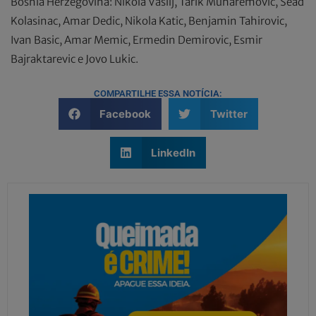
Bósnia Herzegovina: Nikola Vasilj, Tarik Muharemovic, Sead
Kolasinac, Amar Dedic, Nikola Katic, Benjamin Tahirovic,
Ivan Basic, Amar Memic, Ermedin Demirovic, Esmir
Bajraktarevic e Jovo Lukic.
COMPARTILHE ESSA NOTÍCIA:
Facebook
Twitter
LinkedIn