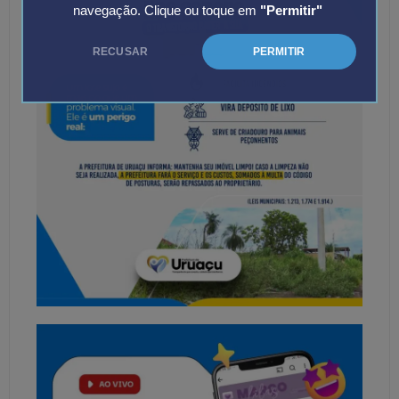
navegação. Clique ou toque em
"Permitir"
RECUSAR
PERMITIR