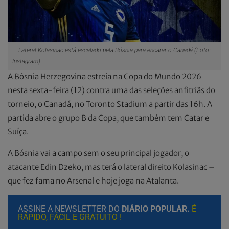
Lateral Kolasinac está escalado pela Bósnia para encarar o Canadá (Foto:
Instagram)
A Bósnia Herzegovina estreia na Copa do Mundo 2026
nesta sexta-feira (12) contra uma das seleções anfitriãs do
torneio, o Canadá, no Toronto Stadium a partir das 16h. A
partida abre o grupo B da Copa, que também tem Catar e
Suíça.
A Bósnia vai a campo sem o seu principal jogador, o
atacante Edin Dzeko, mas terá o lateral direito Kolasinac –
que fez fama no Arsenal e hoje joga na Atalanta.
ASSINE A NEWSLETTER DO
DIÁRIO POPULAR.
É
RÁPIDO, FÁCIL E GRATUITO !