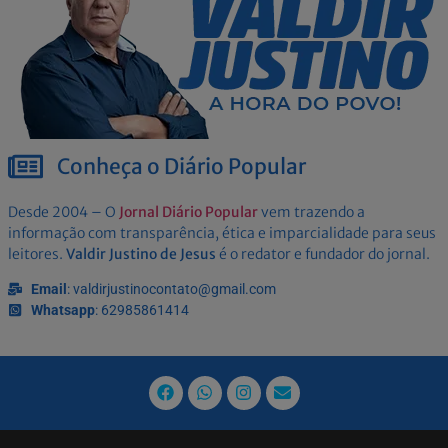
Conheça o Diário Popular
Desde 2004 – O
Jornal Diário Popular
vem trazendo a
informação com transparência, ética e imparcialidade para seus
leitores.
Valdir Justino de Jesus
é o redator e fundador do jornal.
Email
: valdirjustinocontato@gmail.com
Whatsapp
: 62985861414