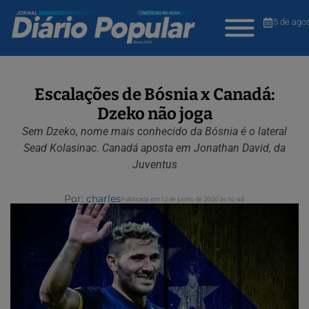
5 de ago
Escalações de Bósnia x Canadá:
Dzeko não joga
Sem Dzeko, nome mais conhecido da Bósnia é o lateral
Sead Kolasinac. Canadá aposta em Jonathan David, da
Juventus
Por:
charles
Publicada em 12 de junho de 2026 às 16:48