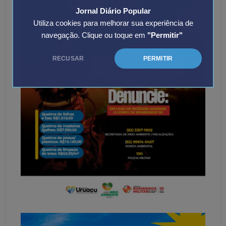
Jornal Diário Popular
Utiliza cookies para melhorar sua experiência de
navegação. Clique ou toque em
"Permitir"
RECUSAR
PERMITIR