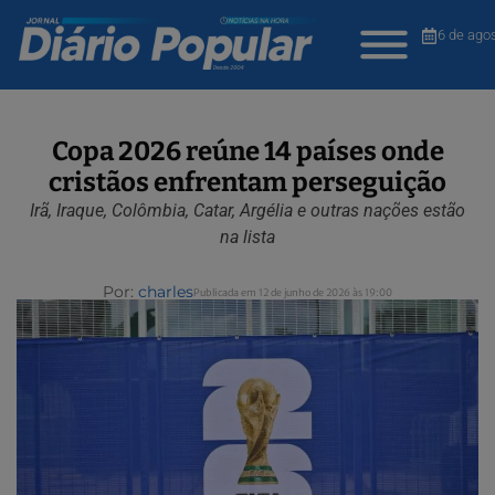
6 de ago
Copa 2026 reúne 14 países onde
cristãos enfrentam perseguição
Irã, Iraque, Colômbia, Catar, Argélia e outras nações estão
na lista
Por:
charles
Publicada em 12 de junho de 2026 às 19:00