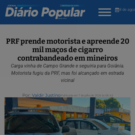
8 de ago
PRF prende motorista e apreende 20
mil maços de cigarro
contrabandeado em mineiros
Carga vinha de Campo Grande e seguiria para Goiânia.
Motorista fugiu da PRF, mas foi alcançado em estrada
vicinal
Por:
Valdir Justino
Publicada em 7 de julho de 2026 às 08:42