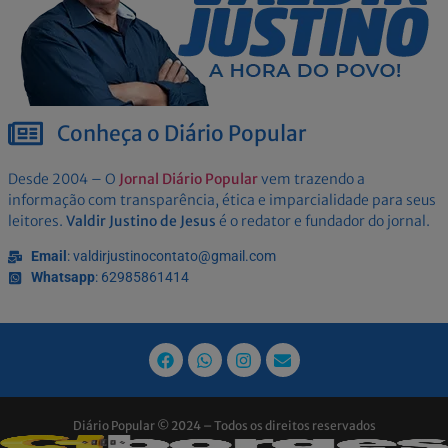
Conheça o Diário Popular
Desde 2004 – O
Jornal Diário Popular
vem trazendo a
informação com transparência, ética e imparcialidade para seus
leitores.
Valdir Justino de Jesus
é o redator e fundador do jornal.
Email
: valdirjustinocontato@gmail.com
Whatsapp
: 62985861414
Diário Popular © 2024 – Todos os direitos reservados