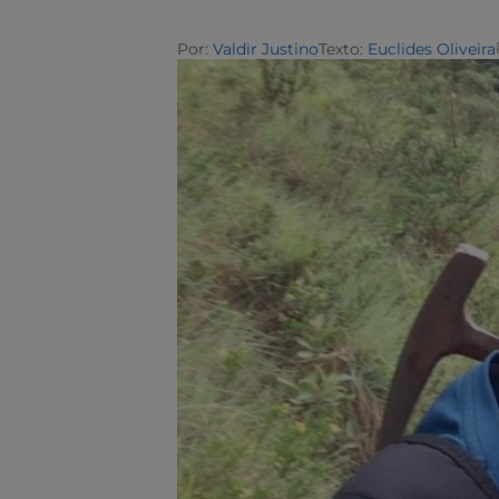
Por:
Valdir Justino
Texto:
Euclides Oliveira