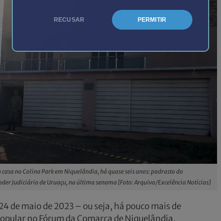
RECUSAR
PERMITIR
 casa no Colina Park em Niquelândia, há quase seis anos: padrasto do
oder Judiciário de Uruaçu, na última senama [Foto: Arquivo/Excelência Notícias]
 de maio de 2023 – ou seja, há pouco mais de
i popular no Fórum da Comarca de Niquelândia.