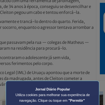
a atacou com uma ferramenta de jardinagem,
, de 34 anos à época, conseguiu se desvencilhar e
Cleiton pegou um cabo e tentou enforcá-la.
amente e trancá-lo dentro do quarto. Ferida,
ir socorro, enquanto o agressor tentava arrombar a
que passavam pela rua — colegas de Matheus —
aram na residência para procurá-lo.
ncontraram o adolescente já sem vida,
ersos ferimentos pelo corpo.
ico Legal (IML) de Uruaçu apontou que a morte de
as da madrugada, antes de Cleiton cometer a
vânia.
Jornal Diário Popular
Utiliza cookies para melhorar sua experiência de
navegação. Clique ou toque em
"Permitir"