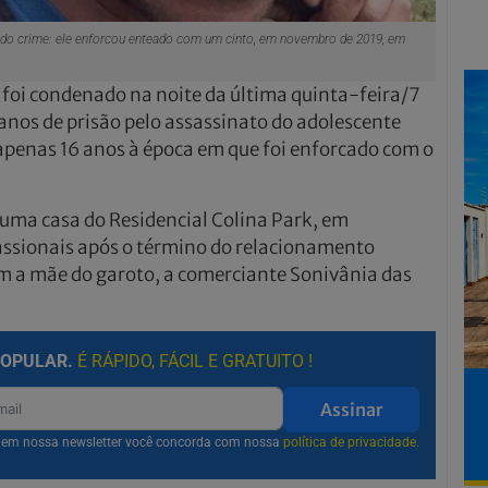
do crime: ele enforcou enteado com um cinto, em novembro de 2019, em
 foi condenado na noite da última quinta-feira/7
 anos de prisão pelo assassinato do adolescente
apenas 16 anos à época em que foi enforcado com o
numa casa do Residencial Colina Park, em
assionais após o término do relacionamento
m a mãe do garoto, a comerciante Sonivânia das
POPULAR.
É RÁPIDO, FÁCIL E GRATUITO !
Assinar
r em nossa newsletter você concorda com nossa
política de privacidade.