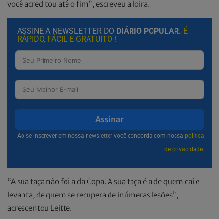
você acreditou até o fim”, escreveu a loira.
ASSINE A NEWSLETTER DO
DIÁRIO POPULAR.
É
RÁPIDO, FÁCIL E GRATUITO !
Assinar
Ao se inscrever em nossa newsletter você concorda com nossa
política
de privacidade.
“A sua taça não foi a da Copa. A sua taça é a de quem cai e
levanta, de quem se recupera de inúmeras lesões”,
acrescentou Leitte.