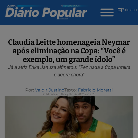
7 de ago
Claudia Leitte homenageia Neymar
após eliminação na Copa: “Você é
exemplo, um grande ídolo”
Já a atriz Erika Januza alfinetou: “Fez nada a Copa inteira
e agora chora”
Por:
Valdir Justino
Texto:
Fabricio Moretti
Publicada em 8 de julho de 2026 às 12:25