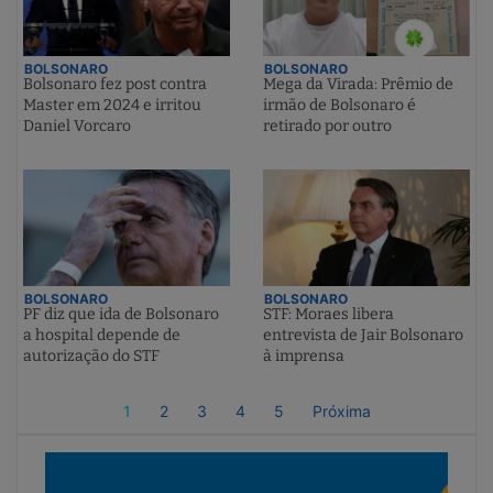
BOLSONARO
BOLSONARO
Bolsonaro fez post contra
Mega da Virada: Prêmio de
Master em 2024 e irritou
irmão de Bolsonaro é
Daniel Vorcaro
retirado por outro
BOLSONARO
BOLSONARO
PF diz que ida de Bolsonaro
STF: Moraes libera
a hospital depende de
entrevista de Jair Bolsonaro
autorização do STF
à imprensa
1
2
3
4
5
Próxima