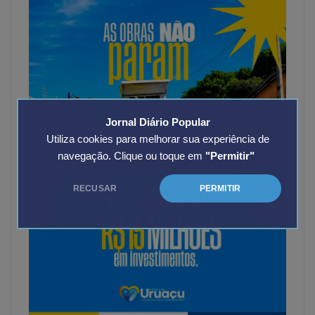
Jornal Diário Popular
Utiliza cookies para melhorar sua experiência de
navegação. Clique ou toque em
"Permitir"
RECUSAR
PERMITIR