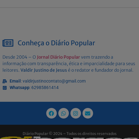
Conheça o Diário Popular
Desde 2004 – O
Jornal Diário Popular
vem trazendo a
informação com transparência, ética e imparcialidade para seus
leitores.
Valdir Justino de Jesus
é o redator e fundador do jornal.
Email
: valdirjustinocontato@gmail.com
Whatsapp
: 62985861414
Diário Popular © 2024 – Todos os direitos reservados