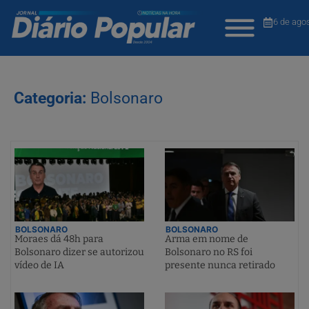
6 de ago
Categoria:
Bolsonaro
BOLSONARO
BOLSONARO
Moraes dá 48h para
Arma em nome de
Bolsonaro dizer se autorizou
Bolsonaro no RS foi
vídeo de IA
presente nunca retirado