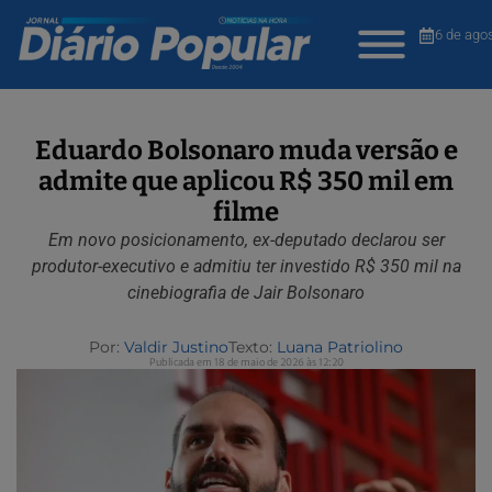
6 de ago
Eduardo Bolsonaro muda versão e
admite que aplicou R$ 350 mil em
filme
Em novo posicionamento, ex-deputado declarou ser
produtor-executivo e admitiu ter investido R$ 350 mil na
cinebiografia de Jair Bolsonaro
Por:
Valdir Justino
Texto:
Luana Patriolino
Publicada em 18 de maio de 2026 às 12:20