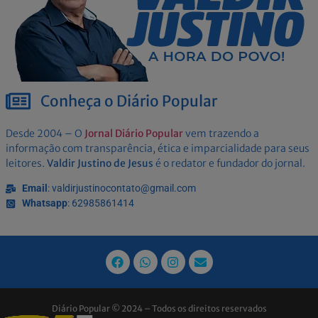
Conheça o Diário Popular
Desde 2004 – O
Jornal Diário Popular
vem trazendo a
informação com transparência, ética e imparcialidade para seus
leitores.
Valdir Justino de Jesus
é o redator e fundador do jornal.
Email
: valdirjustinocontato@gmail.com
Whatsapp
: 62985861414
Diário Popular © 2024 – Todos os direitos reservados