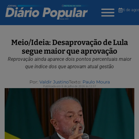
6 de ago
Meio/Ideia: Desaprovação de Lula
segue maior que aprovação
Reprovação ainda aparece dois pontos percentuais maior
que índice dos que aprovam atual gestão
Por:
Valdir Justino
Texto:
Paulo Moura
Publicada em 8 de julho de 2026 às 12:37