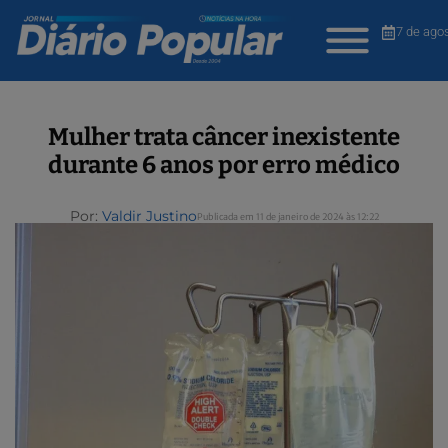
7 de ago
Mulher trata câncer inexistente
durante 6 anos por erro médico
Por:
Valdir Justino
Publicada em 11 de janeiro de 2024 às 12:22