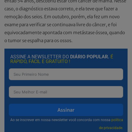
então 54 anos, descobriu estar com câncer de mama. Nesse
caso, o diagnóstico estava correto, e ela teve que fazer a
remoção dos seios. Em outubro, porém, ela fez um novo
exame para verificar se continuava livre do câncer, e foi
equivocadamente apontada com metástase óssea, quando
o tumor se espalha para os ossos.
ASSINE A NEWSLETTER DO
DIÁRIO POPULAR.
É
RÁPIDO, FÁCIL E GRATUITO !
Assinar
Ao se inscrever em nossa newsletter você concorda com nossa
política
de privacidade.