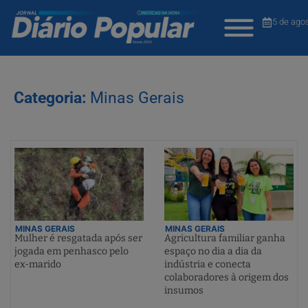
5 de ago
Categoria:
Minas Gerais
MINAS GERAIS
MINAS GERAIS
Mulher é resgatada após ser
Agricultura familiar ganha
jogada em penhasco pelo
espaço no dia a dia da
ex-marido
indústria e conecta
colaboradores à origem dos
insumos