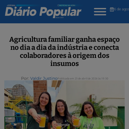
6 de ago
Agricultura familiar ganha espaço
no dia a dia da indústria e conecta
colaboradores à origem dos
insumos
Por:
Valdir Justino
Publicada em 23 de abril de 2026 às 19:30