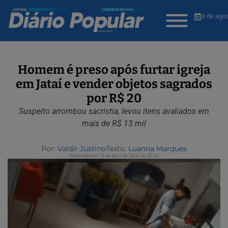
8 de ago
Homem é preso após furtar igreja
em Jataí e vender objetos sagrados
por R$ 20
Suspeito arrombou sacristia, levou itens avaliados em
mais de R$ 13 mil
Por:
Valdir Justino
Texto:
Luanna Marques
Publicada em 23 de abril de 2026 às 20:35