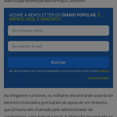
viatura que estava parada na Praça Curumim.
ASSINE A NEWSLETTER DO
DIÁRIO POPULAR.
É
RÁPIDO, FÁCIL E GRATUITO !
Assinar
Ao se inscrever em nossa newsletter você concorda com nossa
política
de privacidade.
Ao chegarem na kitnet, os militares encontraram a porta do
banheiro trancada e precisaram do apoio de um chaveiro,
que já havia sido chamado pelo administrador do
condomínio, para acessar o local. A vítima foi encontrada no