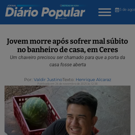
5 de ago
Jovem morre após sofrer mal súbito
no banheiro de casa, em Ceres
Um chaveiro precisou ser chamado para que a porta da
casa fosse aberta
Por:
Valdir Justino
Texto:
Henrique Alcaraz
Publicada em 24 de novembro de 2025 às 12:38