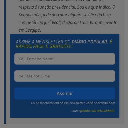
respeito à função presidencial. Sou eu que indico. O
Senado não pode derrotar alguém se ele não tiver
competência jurídica”, declarou Lula durante evento
em Sergipe.
ASSINE A NEWSLETTER DO
DIÁRIO POPULAR.
É
RÁPIDO, FÁCIL E GRATUITO !
Assinar
Ao se inscrever em nossa newsletter você concorda com
nossa
política de privacidade.