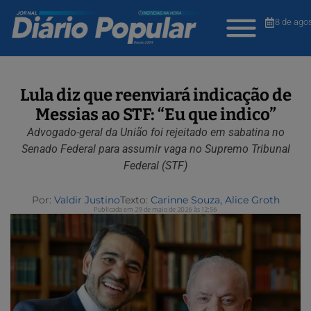
8 de ago
Lula diz que reenviará indicação de
Messias ao STF: “Eu que indico”
Advogado-geral da União foi rejeitado em sabatina no
Senado Federal para assumir vaga no Supremo Tribunal
Federal (STF)
Por:
Valdir Justino
Texto:
Carinne Souza, Alice Groth
Publicada em 29 de maio de 2026 às 12:56