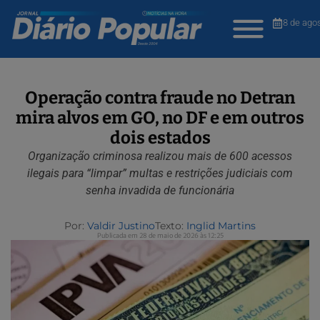
8 de ago
Operação contra fraude no Detran
mira alvos em GO, no DF e em outros
dois estados
Organização criminosa realizou mais de 600 acessos
ilegais para “limpar” multas e restrições judiciais com
senha invadida de funcionária
Por:
Valdir Justino
Texto:
Inglid Martins
Publicada em 28 de maio de 2026 às 12:25