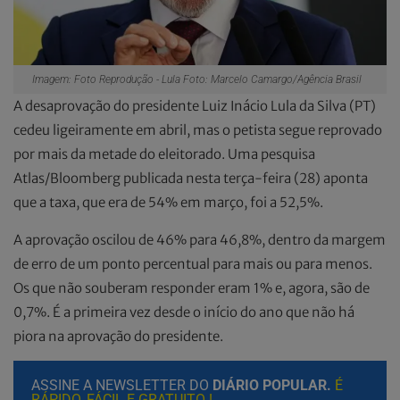
Imagem: Foto Reprodução - Lula Foto: Marcelo Camargo/Agência Brasil
A desaprovação do presidente Luiz Inácio Lula da Silva (PT)
cedeu ligeiramente em abril, mas o petista segue reprovado
por mais da metade do eleitorado. Uma pesquisa
Atlas/Bloomberg publicada nesta terça-feira (28) aponta
que a taxa, que era de 54% em março, foi a 52,5%.
A aprovação oscilou de 46% para 46,8%, dentro da margem
de erro de um ponto percentual para mais ou para menos.
Os que não souberam responder eram 1% e, agora, são de
0,7%. É a primeira vez desde o início do ano que não há
piora na aprovação do presidente.
ASSINE A NEWSLETTER DO
DIÁRIO POPULAR.
É
RÁPIDO, FÁCIL E GRATUITO !