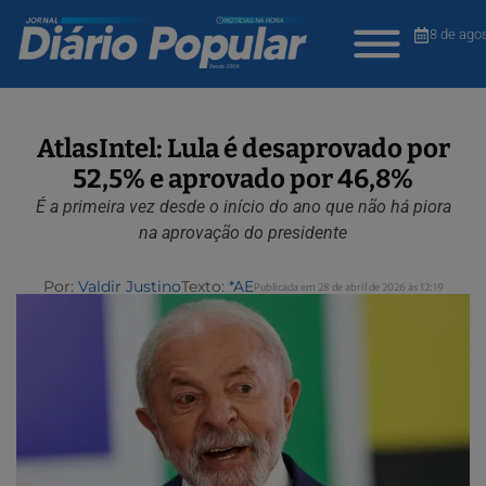
8 de ago
AtlasIntel: Lula é desaprovado por
52,5% e aprovado por 46,8%
É a primeira vez desde o início do ano que não há piora
na aprovação do presidente
Por:
Valdir Justino
Texto:
*AE
Publicada em 28 de abril de 2026 às 12:19