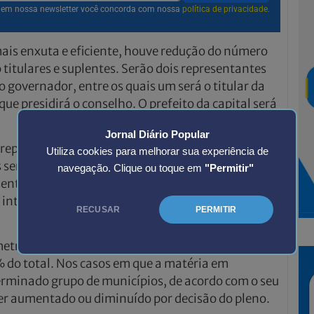
r em nossa newsletter você concorda com nossa
política de privacidade.
mais enxuta e eficiente, houve redução do número
titulares e suplentes. Serão dois representantes
 governador, entre os quais um será o titular da
ue presidirá o conselho. O prefeito da capital será
Jornal Diário Popular
epresentantes dos demais municípios, oriundos
Utiliza cookies para melhorar sua experiência de
 serão divididas as 21 cidades da Região
navegação. Clique ou toque em
"Permitir"
ntantes do Poder Legislativo e da sociedade civil.
s internamente por cada ente.
RECUSAR
PERMITIR
etro, a soma dos votos dos representantes do
 do total. Nos casos em que a matéria em
erminado grupo de municípios, de acordo com o seu
ser aumentado ou diminuído por decisão do pleno.