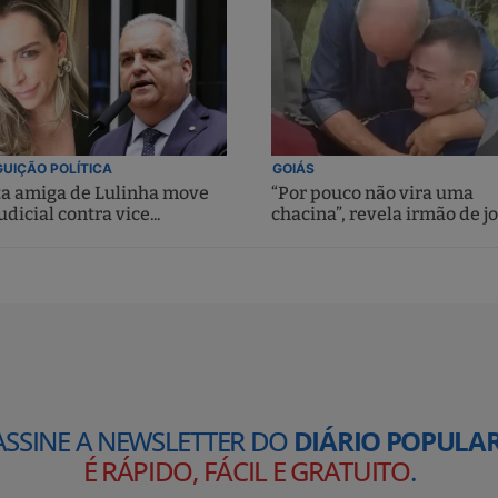
UIÇÃO POLÍTICA
GOIÁS
ta amiga de Lulinha move
“Por pouco não vira uma
udicial contra vice...
chacina”, revela irmão de jo
ASSINE A NEWSLETTER DO
DIÁRIO POPULAR
É RÁPIDO, FÁCIL E GRATUITO
.