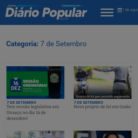
7 de ago
Categoria:
7 de Setembro
7 DE SETEMBRO
7 DE SETEMBRO
Tem sessão legislativa em
Novo projeto de lei em Goiás
Uruaçu no dia 16 de
dezembro!