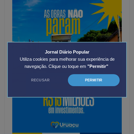
Jornal Diário Popular
Utiliza cookies para melhorar sua experiência de
navegação. Clique ou toque em
"Permitir"
RECUSAR
PERMITIR