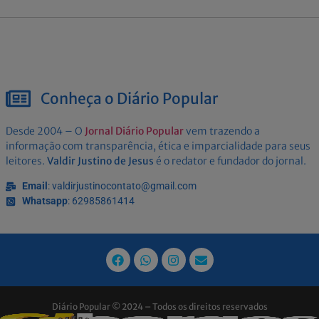
Conheça o Diário Popular
Desde 2004 – O
Jornal Diário Popular
vem trazendo a
informação com transparência, ética e imparcialidade para seus
leitores.
Valdir Justino de Jesus
é o redator e fundador do jornal.
Email
: valdirjustinocontato@gmail.com
Whatsapp
: 62985861414
Diário Popular © 2024 – Todos os direitos reservados