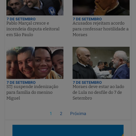
7 DE SETEMBRO
7 DE SETEMBRO
Pablo Marçal cresce e
Acusados rejeitam acordo
incendeia disputa eleitoral
para confessar hostilidade a
em São Paulo
Moraes
7 DE SETEMBRO
7 DE SETEMBRO
STJ suspende indenização
Moraes deve estar ao lado
para família do menino
de Lula no desfile do 7 de
Miguel
Setembro
1
2
Próxima