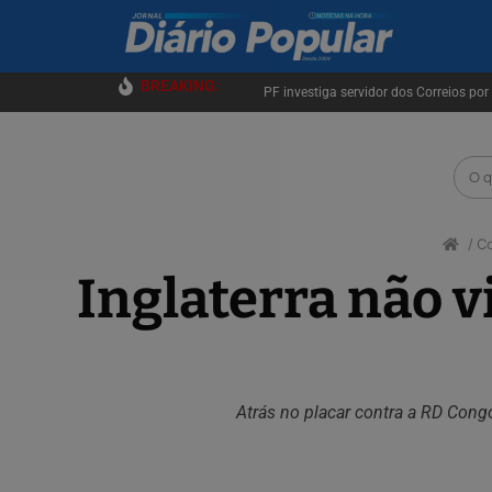
BREAKING:
Motorista morre após bitrem carregad
PF investiga servidor dos Correios po
Hilton declara à Justiça Eleitoral ter 
Lobista amiga de Lulinha move ação ju
“Por pouco não vira uma chacina”, re
Lula e Alcolumbre têm jantar de “reco
Motorista morre após bitrem carregad
PF investiga servidor dos Correios po
C
Inglaterra não 
Atrás no placar contra a RD Cong