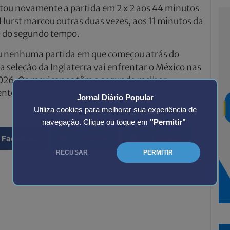
tou novamente a partida em 2 x 2 aos 44 minutos
urst marcou outras duas vezes, aos 11 minutos da
20 do segundo tempo.
eu nenhuma partida em que começou atrás do
a seleção da Inglaterra vai enfrentar o México nas
2026. Os mexicanos têm o segundo melhor
nte da França.
Jornal Diário Popular
Utiliza cookies para melhorar sua experiência de
navegação. Clique ou toque em
"Permitir"
Facebook
Twitter
LinkedIn
RECUSAR
PERMITIR