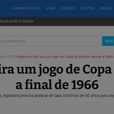
ÚLTIMAS NOTÍCIAS
GOIÁS
ELEIÇÕES
POLÍTICA
URUAÇU
o com brita tombar na GO-213, em Ipameri
r fraude de R$ 13 milhões
patrimônio de R$ 15 mil
dicial contra vice de Flávio
vela irmão de jovem morto a mando do pai em Goiás
nciliação” na casa de Moraes
o com brita tombar na GO-213, em Ipameri
r fraude de R$ 13 milhões
BUS
opa 2026
Inglaterra não vira um jogo de Copa do Mundo desde a final 
vira um jogo de Cop
a final de 1966
o, Inglaterra precisa quebrar de tabu histórico de 60 anos para 