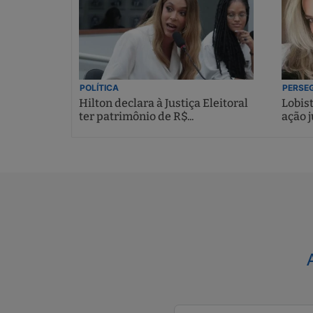
POLÍTICA
PERSEG
Hilton declara à Justiça Eleitoral
Lobis
ter patrimônio de R$...
ação j