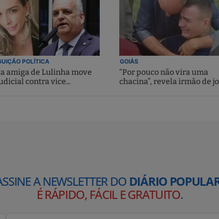
UIÇÃO POLÍTICA
GOIÁS
ta amiga de Lulinha move
“Por pouco não vira uma
udicial contra vice...
chacina”, revela irmão de jo
ASSINE A NEWSLETTER DO
DIÁRIO POPULAR
É RÁPIDO, FÁCIL E GRATUITO
.