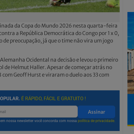
iminada da Copa do Mundo 2026 nesta quarta-feira
 contra a República Democrática do Congo por 1 x 0,
vo de preocupação, já que o time não vira um jogo
a Alemanha Ocidental na decisão e levou o primeiro
ol de Helmut Haller. Apesar de começar atrás no
8 com Geoff Hurst e viraram o duelo aos 33 com
POPULAR.
É RÁPIDO, FÁCIL E GRATUITO !
Assinar
r em nossa newsletter você concorda com nossa
política de privacidade.