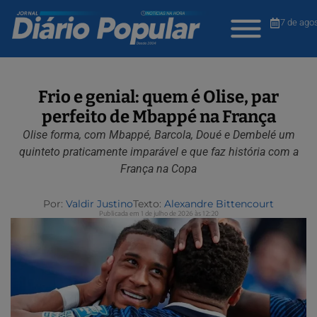
7 de ago
Frio e genial: quem é Olise, par
perfeito de Mbappé na França
Olise forma, com Mbappé, Barcola, Doué e Dembelé um
quinteto praticamente imparável e que faz história com a
França na Copa
Por:
Valdir Justino
Texto:
Alexandre Bittencourt
Publicada em 1 de julho de 2026 às 12:20