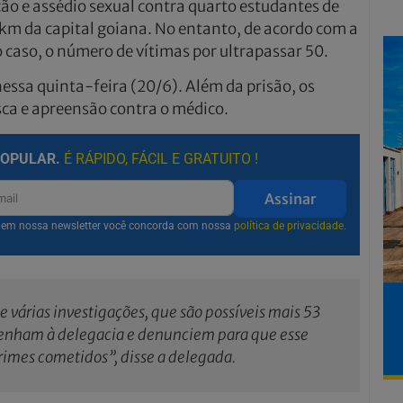
o e assédio sexual contra quarto estudantes de
 km da capital goiana. No entanto, de acordo com a
o caso, o número de vítimas por ultrapassar 50.
nessa quinta-feira (20/6). Além da prisão, os
ca e apreensão contra o médico.
POPULAR.
É RÁPIDO, FÁCIL E GRATUITO !
Assinar
r em nossa newsletter você concorda com nossa
política de privacidade.
 várias investigações, que são possíveis mais 53
 venham à delegacia e denunciem para que esse
crimes cometidos”, disse a delegada.