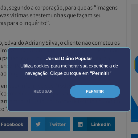
gada, segundo a corporação, para que as “imagens
ovas vítimas e testemunhas que façam seu
s para o inquérito”.
 Edvaldo Adriany Silva, o cliente não cometeu os
rimes sexuais é uma linha tênue. “Além disso, não
 pacientes e, sim, com colegas que acharam a
Jornal Diário Popular
enso. Porém, no nosso entender, isso não
Utiliza cookies para melhorar sua experiência de
ao longo do processo”, disse.
navegação. Clique ou toque em
"Permitir"
remego) informou que “todas as denúncias
RECUSAR
PERMITIR
icos recebidas ou das quais tomamos
am em total sigilo, conforme determina o Código
co”.
Facebook
Twitter
LinkedIn