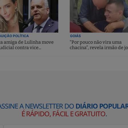
UIÇÃO POLÍTICA
GOIÁS
ta amiga de Lulinha move
“Por pouco não vira uma
udicial contra vice...
chacina”, revela irmão de jo
ASSINE A NEWSLETTER DO
DIÁRIO POPULAR
É RÁPIDO, FÁCIL E GRATUITO
.