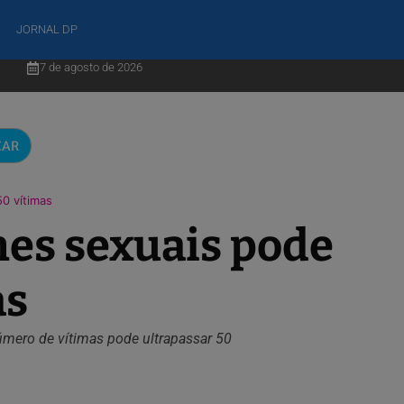
JORNAL DP
7 de agosto de 2026
CAR
0 vítimas
mes sexuais pode
as
úmero de vítimas pode ultrapassar 50