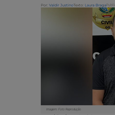
Por:
Valdir Justino
Texto:
Laura Braga
Publi
Imagem: Foto Reprodução