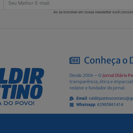
Ao se inscrever em nossa newsletter você conco
Conheça o D
Desde 2004 – O
Jornal Diário P
transparência, ética e imparcial
redator e fundador do jornal.
Email
: valdirjustinocontato@
Whatsapp
: 62985861414