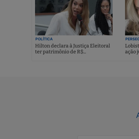
POLÍTICA
PERSEG
Hilton declara à Justiça Eleitoral
Lobis
ter patrimônio de R$...
ação j