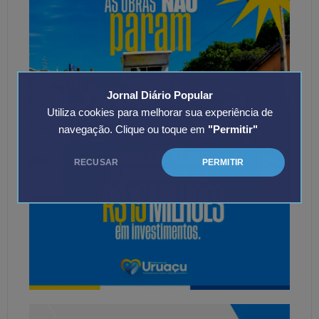
Jornal Diário Popular
Utiliza cookies para melhorar sua experiência de
navegação. Clique ou toque em
"Permitir"
RECUSAR
PERMITIR