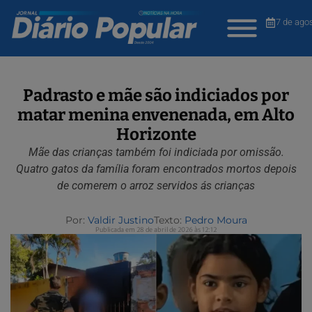
7 de ago
Padrasto e mãe são indiciados por
matar menina envenenada, em Alto
Horizonte
Mãe das crianças também foi indiciada por omissão.
Quatro gatos da família foram encontrados mortos depois
de comerem o arroz servidos ás crianças
Por:
Valdir Justino
Texto:
Pedro Moura
Publicada em 28 de abril de 2026 às 12:12