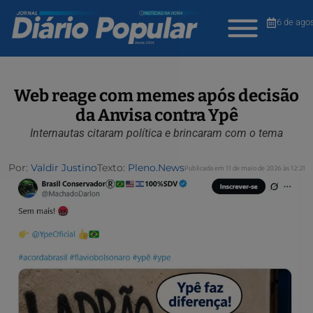
6 de ago
Web reage com memes após decisão
da Anvisa contra Ypê
Internautas citaram política e brincaram com o tema
Por:
Valdir Justino
Texto:
Pleno.News
Publicada em 11 de maio de 2026 às 12:21