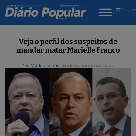
6 de ago
Veja o perfil dos suspeitos de
mandar matar Marielle Franco
Por:
Valdir Justino
Publicada em 25 de março de 2024 às 12:37