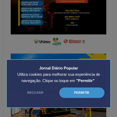
Jornal Diário Popular
Utiliza cookies para melhorar sua experiência de
navegação. Clique ou toque em
"Permitir"
RECUSAR
PERMITIR