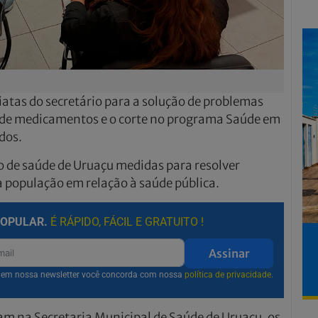
tas do secretário para a solução de problemas
a de medicamentos e o corte no programa Saúde em
dos.
o de saúde de Uruaçu medidas para resolver
 população em relação à saúde pública.
POPULAR.
É RÁPIDO, FÁCIL E GRATUITO !
Assinar
r em nossa newsletter você concorda com nossa
política de privacidade.
am na Secretaria Municipal de Saúde de Uruaçu, os