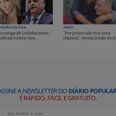
UIÇÃO POLÍTICA
GOIÁS
ta amiga de Lulinha move
“Por pouco não vira uma
udicial contra vice...
chacina”, revela irmão de jo
ASSINE A NEWSLETTER DO
DIÁRIO POPULAR
É RÁPIDO, FÁCIL E GRATUITO
.