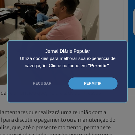
Jornal Diário Popular
Utiliza cookies para melhorar sua experiência de
navegação. Clique ou toque em
"Permitir"
RECUSAR
PERMITIR
as e anunciou que, no dia 2 de abril, essas
rlamentares que realizará uma reunião com a
al para discutir o pagamento ou a manutenção do
álise, que, até o presente momento, permanece
o que prejudica todos aqueles que recebiam uma