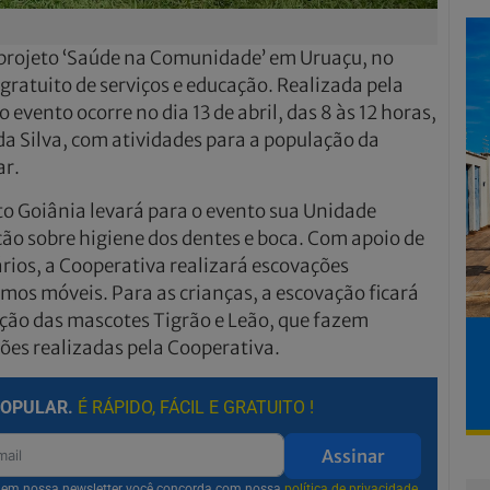
 projeto ‘Saúde na Comunidade’ em Uruaçu, no
ratuito de serviços e educação. Realizada pela
evento ocorre no dia 13 de abril, das 8 às 12 horas,
da Silva, com atividades para a população da
tar.
o Goiânia levará para o evento sua Unidade
ção sobre higiene dos dentes e boca. Com apoio de
rios, a Cooperativa realizará escovações
mos móveis. Para as crianças, a escovação ficará
ação das mascotes Tigrão e Leão, que fazem
ções realizadas pela Cooperativa.
POPULAR.
É RÁPIDO, FÁCIL E GRATUITO !
Assinar
r em nossa newsletter você concorda com nossa
política de privacidade.