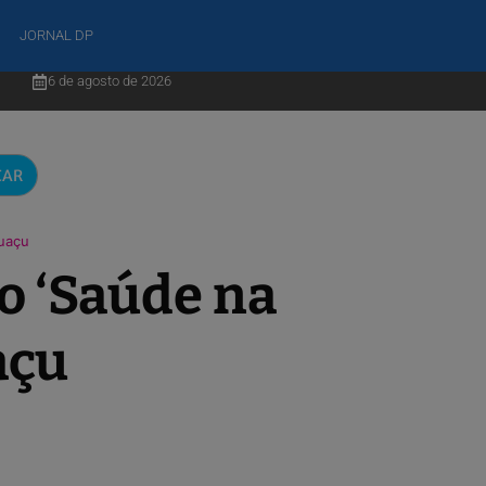
JORNAL DP
6 de agosto de 2026
CAR
uaçu
o ‘Saúde na
açu