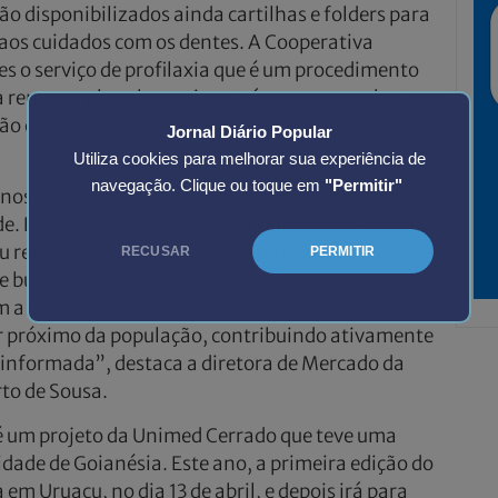
ão disponibilizados ainda cartilhas e folders para
aos cuidados com os dentes. A Cooperativa
s o serviço de profilaxia que é um procedimento
a remover placa bacteriana, tártaro e manchas que
ão eliminados apenas com a escovação e o uso do
Jornal Diário Popular
Utiliza cookies para melhorar sua experiência de
navegação. Clique ou toque em
"Permitir"
 nosso dia a dia e temos como missão oferecer
e. Por isso, a participação da Uniodonto Goiânia
u representa uma oportunidade ímpar de
RECUSAR
PERMITIR
 bucal da população local. Essa iniciativa, em
 a participação ativa de estudantes e voluntários,
ar próximo da população, contribuindo ativamente
informada”, destaca a diretora de Mercado da
to de Sousa.
é um projeto da Unimed Cerrado que teve uma
idade de Goianésia. Este ano, a primeira edição do
m Uruaçu, no dia 13 de abril, e depois irá para