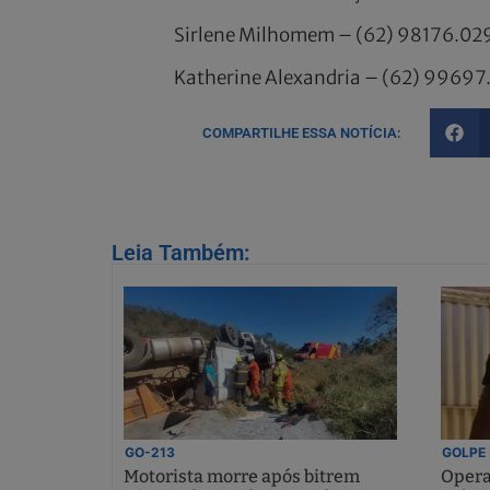
Sirlene Milhomem – (62) 98176.02
Katherine Alexandria – (62) 99697
COMPARTILHE ESSA NOTÍCIA:
Leia Também:
GO-213
GOLPE
Motorista morre após bitrem
Opera