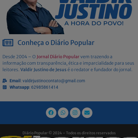
Conheça o Diário Popular
Desde 2004 – O
Jornal Diário Popular
vem trazendo a
informação com transparência, ética e imparcialidade para seus
leitores.
Valdir Justino de Jesus
é o redator e fundador do jornal.
Email
: valdirjustinocontato@gmail.com
Whatsapp
: 62985861414
Diário Popular © 2024 – Todos os direitos reservados