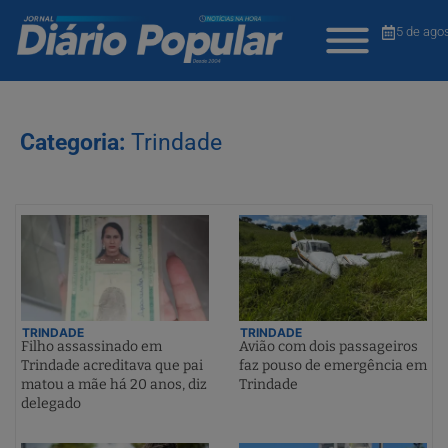
5 de ago
Categoria:
Trindade
TRINDADE
TRINDADE
Filho assassinado em
Avião com dois passageiros
Trindade acreditava que pai
faz pouso de emergência em
matou a mãe há 20 anos, diz
Trindade
delegado