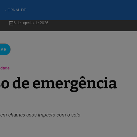
JORNAL DP
6 de agosto de 2026
CAR
ndade
so de emergência
u em chamas após impacto com o solo