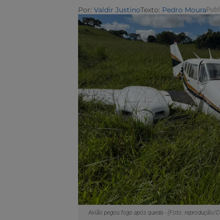
Por:
Valdir Justino
Texto:
Pedro Moura
Publ
Avião pegou fogo após queda - (Foto: reprodução/C