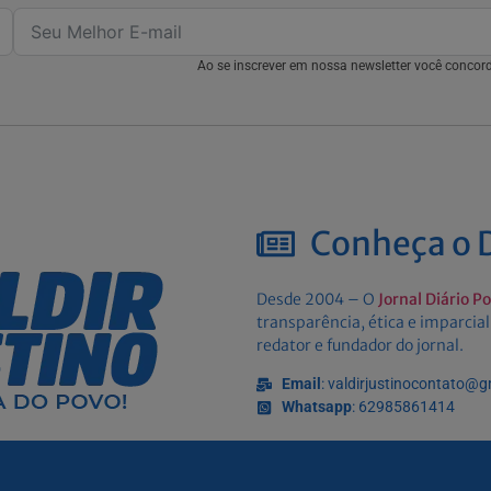
Ao se inscrever em nossa newsletter você conco
Conheça o D
Desde 2004 – O
Jornal Diário P
transparência, ética e imparcial
redator e fundador do jornal.
Email
: valdirjustinocontato@
Whatsapp
: 62985861414