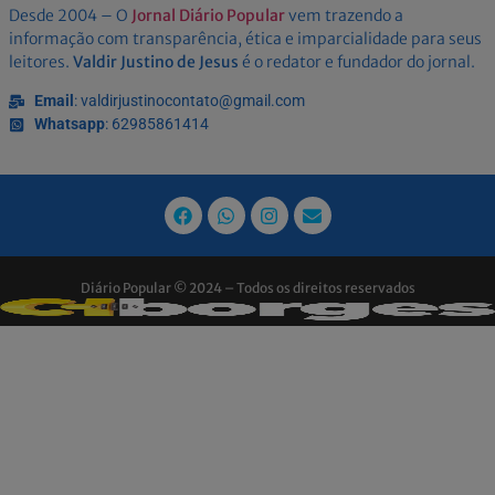
Desde 2004 – O
Jornal Diário Popular
vem trazendo a
informação com transparência, ética e imparcialidade para seus
leitores.
Valdir Justino de Jesus
é o redator e fundador do jornal.
Email
: valdirjustinocontato@gmail.com
Whatsapp
: 62985861414
Diário Popular © 2024 – Todos os direitos reservados