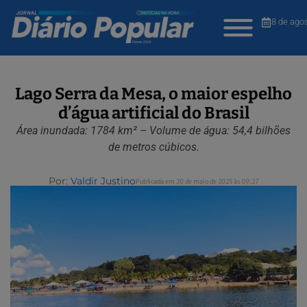
8 de ago
Lago Serra da Mesa, o maior espelho
d’água artificial do Brasil
Área inundada: 1784 km² – Volume de água: 54,4 bilhões
de metros cúbicos.
Por:
Valdir Justino
Publicada em 20 de maio de 2025 às 09:27