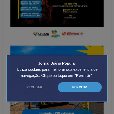
Jornal Diário Popular
Utiliza cookies para melhorar sua experiência de
navegação. Clique ou toque em
"Permitir"
RECUSAR
PERMITIR