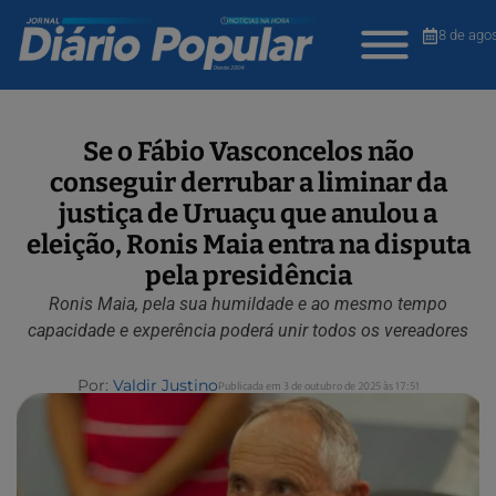
8 de ago
Se o Fábio Vasconcelos não
conseguir derrubar a liminar da
justiça de Uruaçu que anulou a
eleição, Ronis Maia entra na disputa
pela presidência
Ronis Maia, pela sua humildade e ao mesmo tempo
capacidade e experência poderá unir todos os vereadores
Por:
Valdir Justino
Publicada em 3 de outubro de 2025 às 17:51