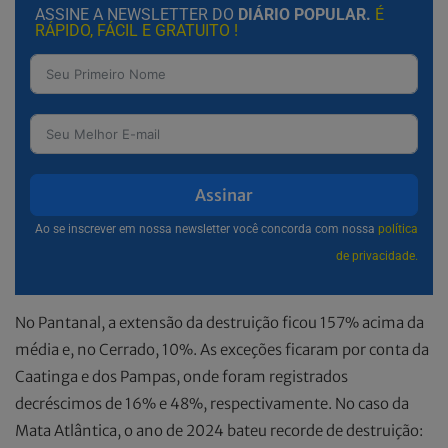
ASSINE A NEWSLETTER DO
DIÁRIO POPULAR.
É
RÁPIDO, FÁCIL E GRATUITO !
Assinar
Ao se inscrever em nossa newsletter você concorda com nossa
política
de privacidade.
No Pantanal, a extensão da destruição ficou 157% acima da
média e, no Cerrado, 10%. As exceções ficaram por conta da
Caatinga e dos Pampas, onde foram registrados
decréscimos de 16% e 48%, respectivamente. No caso da
Mata Atlântica, o ano de 2024 bateu recorde de destruição: