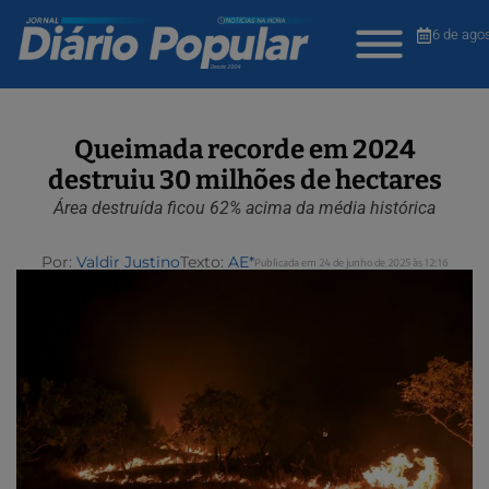
6 de ago
Queimada recorde em 2024
destruiu 30 milhões de hectares
Área destruída ficou 62% acima da média histórica
Por:
Valdir Justino
Texto:
AE*
Publicada em 24 de junho de 2025 às 12:16