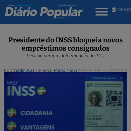
7 de ago
Presidente do INSS bloqueia novos
empréstimos consignados
Decisão cumpre determinação do TCU
Por:
Valdir Justino
Texto:
Pleno.News
Publicada em 8 de maio de 2025 às 12:21