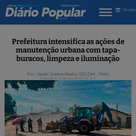
7 de ago
Prefeitura intensifica as ações de
manutenção urbana com tapa-
buracos, limpeza e iluminação
Por:
Valdir Justino
Texto:
SECOM - PMU
Publicada em 20 de março de 2025 às 20:11