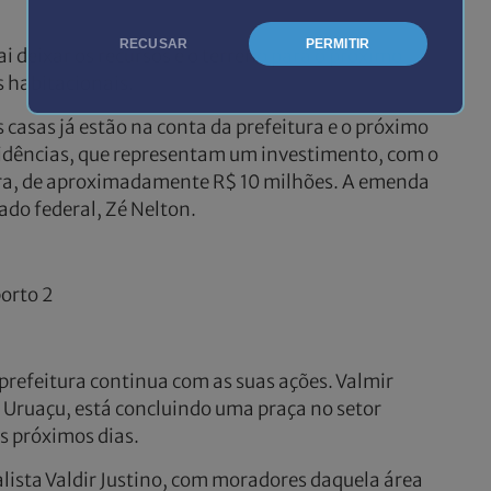
RECUSAR
PERMITIR
i deixar os recursos e o terreno para o próximo
s habitacionais.
casas já estão na conta da prefeitura e o próximo
sidências, que representam um investimento, com o
tura, de aproximadamente R$ 10 milhões. A emenda
do federal, Zé Nelton.
orto 2
 prefeitura continua com as suas ações. Valmir
 Uruaçu, está concluindo uma praça no setor
s próximos dias.
ialista Valdir Justino, com moradores daquela área