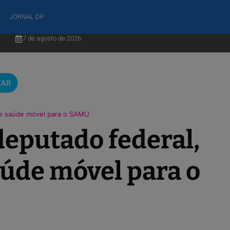
JORNAL DP
7 de agosto de 2026
CAR
 de saúde móvel para o SAMU
deputado federal,
aúde móvel para o