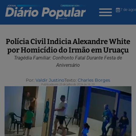
7 de ago
Polícia Civil Indicia Alexandre White
por Homicídio do Irmão em Uruaçu
Tragédia Familiar: Confronto Fatal Durante Festa de
Aniversário
Por:
Valdir Justino
Texto:
Charles Borges
Publicada em 23 de julho de 2024 às 16:29