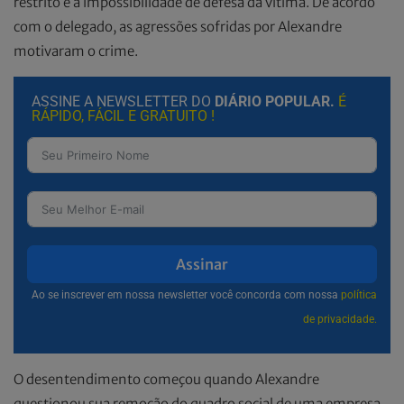
restrito e à impossibilidade de defesa da vítima. De acordo
com o delegado, as agressões sofridas por Alexandre
motivaram o crime.
ASSINE A NEWSLETTER DO
DIÁRIO POPULAR.
É
RÁPIDO, FÁCIL E GRATUITO !
Assinar
Ao se inscrever em nossa newsletter você concorda com nossa
política
de privacidade.
O desentendimento começou quando Alexandre
questionou sua remoção do quadro social de uma empresa