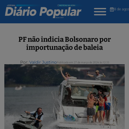
8 de ago
PF não indicia Bolsonaro por
importunação de baleia
Por:
Valdir Justino
Publicada em 27 de março de 2024 às 12:33