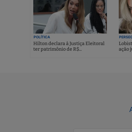
POLÍTICA
PERSEG
Hilton declara à Justiça Eleitoral
Lobis
ter patrimônio de R$...
ação j