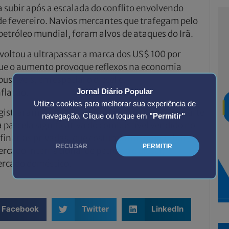
a subir após a escalada do conflito envolvendo
l de fevereiro. Navios mercantes que trafegam pelo
 petróleo mundial, foram alvos de ataques do Irã.
voltou a ultrapassar a marca dos US$ 100 por
que o aumento provoque reflexos na economia
ustíveis, em especial o diesel e,
flação.
Jornal Diário Popular
Utiliza cookies para melhorar sua experiência de
registraram aumento, mesmo sem reajuste por parte
navegação. Clique ou toque em
"Permitir"
 parcela significativa do combustível vendido no
refinarias privadas, que costumam acompanhar,
RECUSAR
PERMITIR
rcado internacional de petróleo e diesel,
rcado doméstico.
Facebook
Twitter
LinkedIn