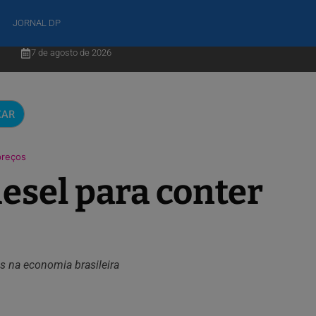
JORNAL DP
7 de agosto de 2026
CAR
preços
iesel para conter
os na economia brasileira