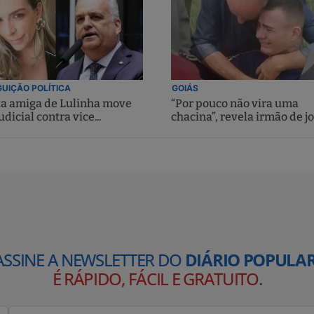
UIÇÃO POLÍTICA
GOIÁS
ta amiga de Lulinha move
“Por pouco não vira uma
udicial contra vice...
chacina”, revela irmão de jo
ASSINE A NEWSLETTER DO
DIÁRIO POPULAR
É RÁPIDO, FÁCIL E GRATUITO
.