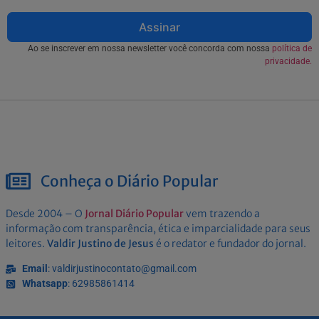
Assinar
Ao se inscrever em nossa newsletter você concorda com nossa
política de
privacidade.
Conheça o Diário Popular
Desde 2004 – O
Jornal Diário Popular
vem trazendo a
informação com transparência, ética e imparcialidade para seus
leitores.
Valdir Justino de Jesus
é o redator e fundador do jornal.
Email
: valdirjustinocontato@gmail.com
Whatsapp
: 62985861414