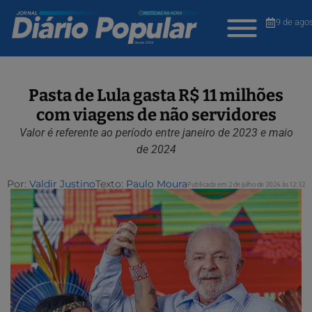
9 de ago
Pasta de Lula gasta R$ 11 milhões
com viagens de não servidores
Valor é referente ao período entre janeiro de 2023 e maio
de 2024
Por:
Valdir Justino
Texto:
Paulo Moura
Publicada em 2 de julho de 2024 às 12:32