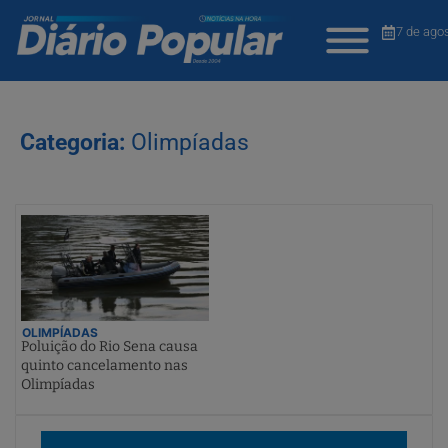
7 de ago
Categoria:
Olimpíadas
OLIMPÍADAS
Poluição do Rio Sena causa
quinto cancelamento nas
Olimpíadas