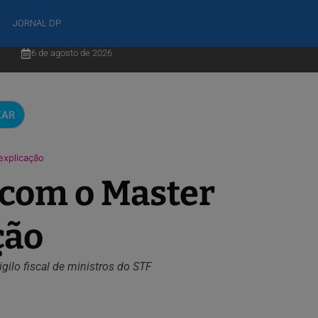
JORNAL DP
6 de agosto de 2026
CAR
explicação
 com o Master
ção
gilo fiscal de ministros do STF