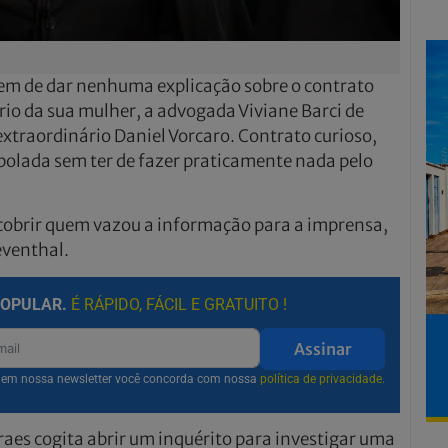
em de dar nenhuma explicação sobre o contrato
rio da sua mulher, a advogada Viviane Barci de
xtraordinário Daniel Vorcaro. Contrato curioso,
olada sem ter de fazer praticamente nada pelo
cobrir quem vazou a informação para a imprensa,
eventhal.
POPULAR.
É RÁPIDO, FÁCIL E GRATUITO !
Assinar
r em nossa newsletter você concorda com nossa
política de privacidade.
aes cogita abrir um inquérito para investigar uma