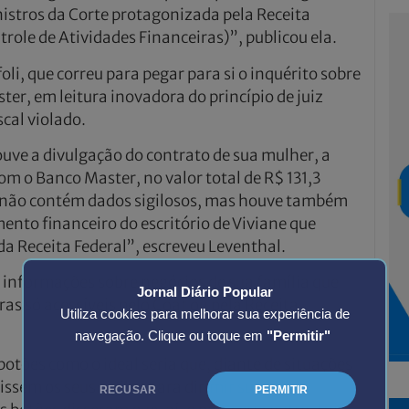
inistros da Corte protagonizada pela Receita
trole de Atividades Financeiras)”, publicou ela.
li, que correu para pegar para si o inquérito sobre
er, em leitura inovadora do princípio de juiz
scal violado.
uve a divulgação do contrato de sua mulher, a
m o Banco Master, no valor total de R$ 131,3
i não contém dados sigilosos, mas houve também
nto financeiro do escritório de Viviane que
da Receita Federal”, escreveu Leventhal.
á informações sobre negócios de sua família que
Jornal Diário Popular
s só acessíveis pelo Coaf ou pela Receita
Utiliza cookies para melhorar sua experiência de
navegação. Clique ou toque em
"Permitir"
botões como o ideal seria que, diante de situações
ssem os seus sigilos para dirimir suspeitas
RECUSAR
PERMITIR