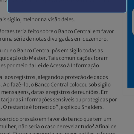
otões disseram que, aí, o país seria outro. Fui
is sigilo, melhor na visão deles.
Moraes teria feito sobre o Banco Central em favor
m uma série de notas divulgadas em dezembro.
 que o Banco Central pôs em sigilo todas as
quidação do Master. Tais comunicações foram
es por meio da Lei de Acesso à Informação.
l aos registros, alegando a proteção de dados
 Ao fazê-lo, o Banco Central colocou sob sigilo
 mensagens, datas e registros de reuniões. Em
é tarjar as informações sensíveis ou protegidas por
. O restante é fornecido”, explicou Shalders.
exercido pressão em favor do banco que tem um
ulher, não seria o caso de revelar tudo? Afinal de
do sol. Fiz essa pergunta aos meus botões, e foram