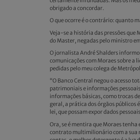
certamente infundadas. Mas os meus b
obrigado a concordar.
O que ocorre é o contrário: quanto ma
Veja-se a história das pressões que 
do Master, negadas pelo ministro e
O jornalista André Shalders informou
comunicações com Moraes sobre a li
pedidas pelo meu colega de Metrópol
“O Banco Central negou o acesso tota
patrimoniais e informações pessoais.
informações básicas, como trocas de
geral, a prática dos órgãos públicos 
lei, que possam expor dados pessoais
Ora, se é mentira que Moraes tenha 
contrato multimilionário com a sua m
contas, o melhor detergente é a luz 