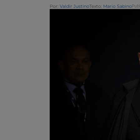
Por:
Valdir Justino
Texto:
Mario Sabino
Publ