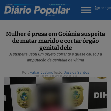
8 de ago
Mulher é presa em Goiânia suspeita
de matar marido e cortar órgão
genital dele
A suspeita usou um objeto cortante e quase causou a
amputação da genitália da vítima
Por:
Valdir Justino
Texto:
Jessica Santos
Publicada em 16 de julho de 2024 às 12:53