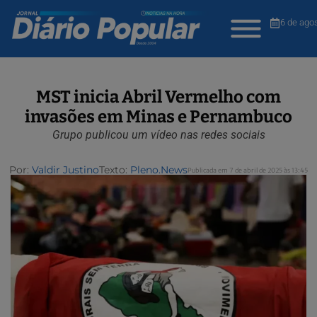
6 de ago
MST inicia Abril Vermelho com
invasões em Minas e Pernambuco
Grupo publicou um vídeo nas redes sociais
Por:
Valdir Justino
Texto:
Pleno.News
Publicada em 7 de abril de 2025 às 13:45