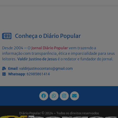
Conheça o Diário Popular
Desde 2004 – O
Jornal Diário Popular
vem trazendo a
informação com transparência, ética e imparcialidade para seus
leitores.
Valdir Justino de Jesus
é o redator e fundador do jornal.
Email
: valdirjustinocontato@gmail.com
Whatsapp
: 62985861414
Diário Popular © 2024 – Todos os direitos reservados