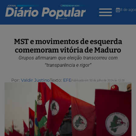
8 de ago
MST e movimentos de esquerda
comemoram vitória de Maduro
Grupos afirmaram que eleição transcorreu com
“transparência e rigor”
Por:
Valdir Justino
Texto:
EFE
Publicada em 30 de julho de 2024 às 12:28