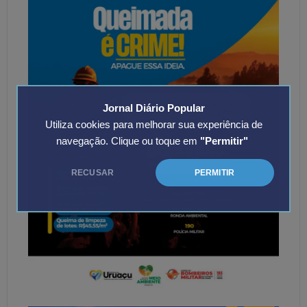
Jornal Diário Popular
Utiliza cookies para melhorar sua experiência de
navegação. Clique ou toque em
"Permitir"
RECUSAR
PERMITIR