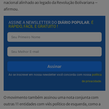
nacional alinhado ao legado da Revolução Bolivariana –
afirmou.
ASSINE A NEWSLETTER DO
DIÁRIO POPULAR.
É
RÁPIDO, FÁCIL E GRATUITO !
Assinar
Ao se inscrever em nossa newsletter você concorda com nossa
política
de privacidade.
O movimento também assinou uma nota conjunta com
outras 11 entidades com viés político de esquerda, como a