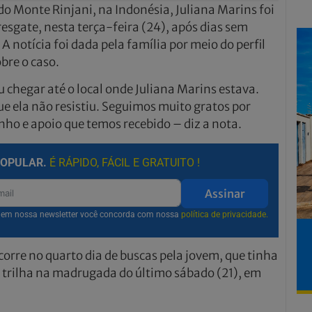
o Monte Rinjani, na Indonésia, Juliana Marins foi
esgate, nesta terça-feira (24), após dias sem
 notícia foi dada pela família por meio do perfil
bre o caso.
u chegar até o local onde Juliana Marins estava.
 ela não resistiu. Seguimos muito gratos por
nho e apoio que temos recebido – diz a nota.
POPULAR.
É RÁPIDO, FÁCIL E GRATUITO !
Assinar
r em nossa newsletter você concorda com nossa
política de privacidade.
orre no quarto dia de buscas pela jovem, que tinha
da trilha na madrugada do último sábado (21), em