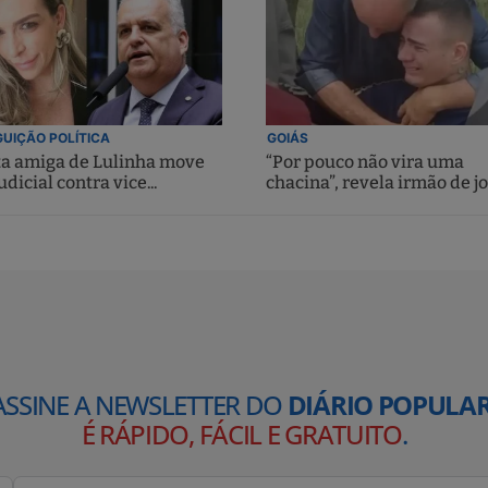
UIÇÃO POLÍTICA
GOIÁS
ta amiga de Lulinha move
“Por pouco não vira uma
udicial contra vice...
chacina”, revela irmão de jo
ASSINE A NEWSLETTER DO
DIÁRIO POPULAR
É RÁPIDO, FÁCIL E GRATUITO
.