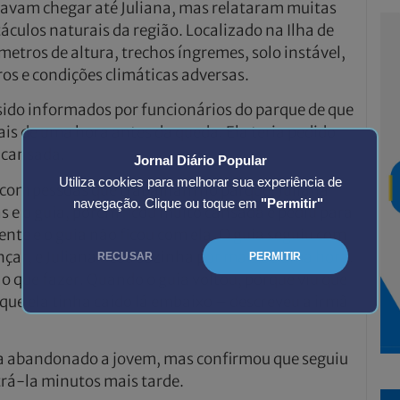
tavam chegar até Juliana, mas relataram muitas
áculos naturais da região. Localizado na Ilha de
etros de altura, trechos íngremes, solo instável,
iros e condições climáticas adversas.
 sido informados por funcionários do parque de que
is de uma hora antes da queda. Ela teria pedido
 cansada.
Jornal Diário Popular
Utiliza cookies para melhorar sua experiência de
 com pessoas que trabalham no parque. Juliana
navegação. Clique ou toque em
"Permitir"
s e o guia, porém ficou muito cansada e pediu para
nte e o guia não ficou com ela. O guia seguiu com
nçar, e Juliana ficou sozinha por mais de uma hora.
RECUSAR
PERMITIR
 o que fazer. Quando o guia voltou, porque viu que
que ela tinha caído lá embaixo – descreveu a irmã
a abandonado a jovem, mas confirmou que seguiu
rá-la minutos mais tarde.