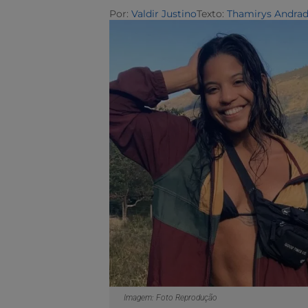
Por:
Valdir Justino
Texto:
Thamirys Andra
Imagem: Foto Reprodução